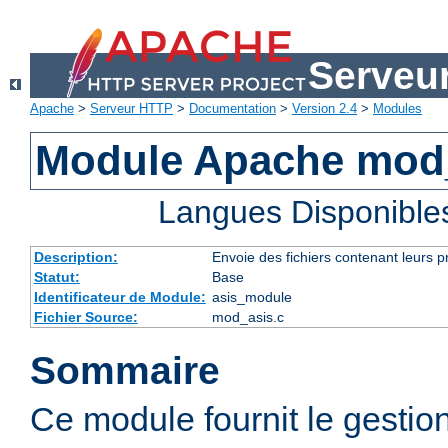
Serveu
Apache
>
Serveur HTTP
>
Documentation
>
Version 2.4
>
Modules
Module Apache mod
Langues Disponible
Description:
Envoie des fichiers contenant leurs 
Statut:
Base
Identificateur de Module:
asis_module
Fichier Source:
mod_asis.c
Sommaire
Ce module fournit le gestio