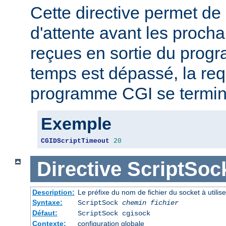
Cette directive permet de 
d'attente avant les proch
reçues en sortie du prog
temps est dépassé, la req
programme CGI se termin
Exemple
CGIDScriptTimeout
20
Directive
ScriptSoc
Description:
Le préfixe du nom de fichier du socket à util
Syntaxe:
ScriptSock
chemin fichier
Défaut:
ScriptSock cgisock
Contexte:
configuration globale