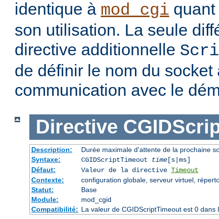
identique à
quant 
mod_cgi
son utilisation. La seule dif
directive additionnelle
Scri
de définir le nom du socket à
communication avec le dé
Directive
CGIDScrip
Description:
Durée maximale d'attente de la prochaine 
Syntaxe:
CGIDScriptTimeout
time
[s|ms]
Défaut:
Valeur de la directive
Timeout
Contexte:
configuration globale, serveur virtuel, répert
Statut:
Base
Module:
mod_cgid
Compatibilité:
La valeur de CGIDScriptTimeout est 0 dans l