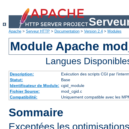
Serveu
Apache
>
Serveur HTTP
>
Documentation
>
Version 2.4
>
Modules
Module Apache mod
Langues Disponible
Description:
Exécution des scripts CGI par l'inte
Statut:
Base
Identificateur de Module:
cgid_module
Fichier Source:
mod_cgid.c
Compatibilité:
Uniquement compatible avec les MP
Sommaire
Exceptées les optimisations 