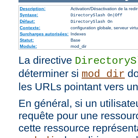
Description:
Activation/Désactivation de la redir
Syntaxe:
DirectorySlash On|Off
Défaut:
DirectorySlash On
Contexte:
configuration globale, serveur virtu
Surcharges autorisées:
Indexes
Statut:
Base
Module:
mod_dir
La directive
DirectoryS
déterminer si
do
mod_dir
les URLs pointant vers un 
En général, si un utilisat
requête pour une ressourc
cette ressource représenta