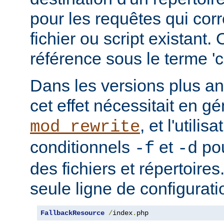
pour les requêtes qui cor
fichier ou script existant.
référence sous le terme 'co
Dans les versions plus an
cet effet nécessitait en gé
, et l'utilis
mod_rewrite
conditionnels
et
pou
-f
-d
des fichiers et répertoire
seule ligne de configurati
FallbackResource
/
index
.
php