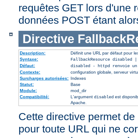
requêtes GET lors d'une re
données POST étant alor
Directive
FallbackR
Description:
Définit une URL par défaut pour les
Syntaxe:
FallbackResource disabled 
Défaut:
disabled - httpd renvoie un
Contexte:
configuration globale, serveur virtu
Surcharges autorisées:
Indexes
Statut:
Base
Module:
mod_dir
Compatibilité:
L'argument
est disponib
disabled
Apache.
Cette directive permet de 
pour toute URL qui ne co