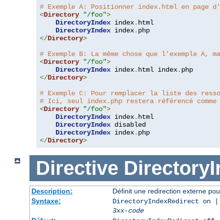
# Exemple A: Positionner index.html en page d
<
Directory
"/foo"
>
DirectoryIndex
 index
.
html

DirectoryIndex
 index
.
</
Directory
>
# Exemple B: La même chose que l'exemple A, m
<
Directory
"/foo"
>
DirectoryIndex
 index
.
html index
.
</
Directory
>
# Exemple C: Pour remplacer la liste des ress
# Ici, seul index.php restera référencé comme
<
Directory
"/foo"
>
DirectoryIndex
 index
.
html

DirectoryIndex
 disabled

DirectoryIndex
 index
.
</
Directory
>
Directive
Directory
Description:
Définit une redirection externe pou
Syntaxe:
DirectoryIndexRedirect on |
3xx-code