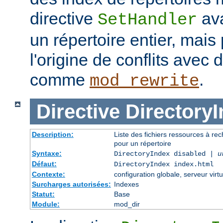
directive
ava
SetHandler
un répertoire entier, mais
l'origine de conflits avec
comme
.
mod_rewrite
Directive
Directory
Description:
Liste des fichiers ressources à re
pour un répertoire
Syntaxe:
DirectoryIndex disabled |
u
Défaut:
DirectoryIndex index.html
Contexte:
configuration globale, serveur virtu
Surcharges autorisées:
Indexes
Statut:
Base
Module:
mod_dir