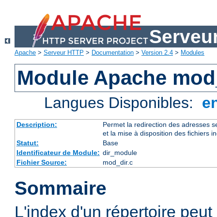
Serveu
Apache
>
Serveur HTTP
>
Documentation
>
Version 2.4
>
Modules
Module Apache mod
Langues Disponibles:
e
Description:
Permet la redirection des adresses se
et la mise à disposition des fichiers i
Statut:
Base
Identificateur de Module:
dir_module
Fichier Source:
mod_dir.c
Sommaire
L'index d'un répertoire peut