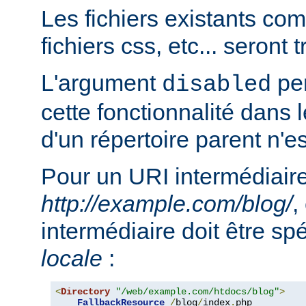
Les fichiers existants c
fichiers css, etc... seront
L'argument
per
disabled
cette fonctionnalité dans l
d'un répertoire parent n'e
Pour un URI intermédiaire
http://example.com/blog/
,
intermédiaire doit être sp
locale
:
<
Directory
"/web/example.com/htdocs/blog"
>
FallbackResource
/
blog
/
index
.