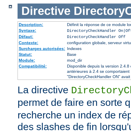
Directive
Directory
Description:
Définit la réponse de ce module lor
Syntaxe:
DirectoryCheckHandler On|Of
Défaut:
DirectoryCheckHandler Off
Contexte:
configuration globale, serveur virtu
Surcharges autorisées:
Indexes
Statut:
Base
Module:
mod_dir
Compatibilité:
Disponible depuis la version 2.4.
antérieures à 2.4 se comportaient
"DirectoryCheckHandler ON" avait é
La directive
DirectoryC
permet de faire en sorte 
recherche un index de rép
des slashes de fin lorsqu'