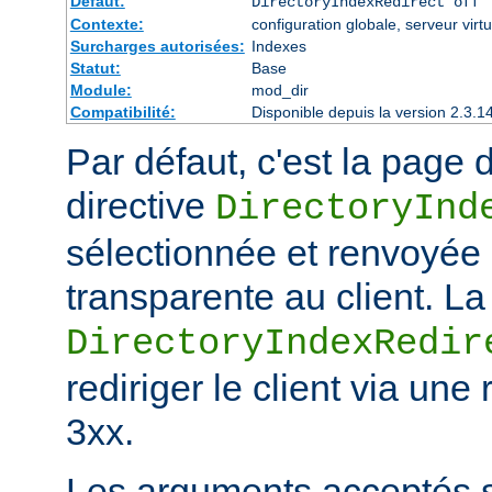
Défaut:
DirectoryIndexRedirect off
Contexte:
configuration globale, serveur virtu
Surcharges autorisées:
Indexes
Statut:
Base
Module:
mod_dir
Compatibilité:
Disponible depuis la version 2.3.1
Par défaut, c'est la page d
directive
DirectoryInd
sélectionnée et renvoyée
transparente au client. La
DirectoryIndexRedir
rediriger le client via une
3xx.
Les arguments acceptés s