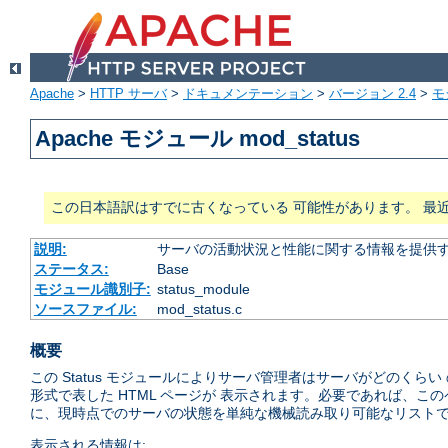
Apache
>
HTTP サーバ
>
ドキュメンテーション
>
バージョン 2.4
>
モ
Apache モジュール mod_status
この日本語訳はすでに古くなっている 可能性があります。 最
説明:
サーバの活動状況と性能に関する情報を提供
ステータス:
Base
モジュール識別子:
status_module
ソースファイル:
mod_status.c
概要
この Status モジュールによりサーバ管理者はサーバがどのく
形式で表した HTML ページが 表示されます。必要であれば、こ
に、現時点でのサーバの状態を単純な機械読み取り可能なリストで
表示される情報は: