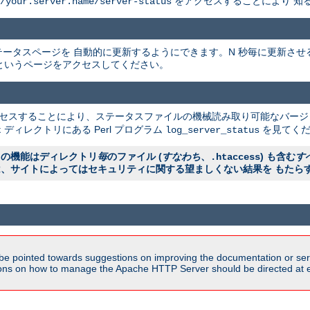
をアクセスすることにより 知
/your.server.name/server-status
ータスページを 自動的に更新するようにできます。N 秒毎に更新させ
というページをアクセスしてください。
クセスすることにより、ステータスファイルの機械読み取り可能なバージ
ディレクトリにある Perl プログラム
を見てくだ
t
log_server_status
ラの機能はディレクトリ
毎
のファイル (
すなわち
、
) も含む
す
.htaccess
は、サイトによってはセキュリティに関する望ましくない結果を もたら
be pointed towards suggestions on improving the documentation or ser
tions on how to manage the Apache HTTP Server should be directed at e