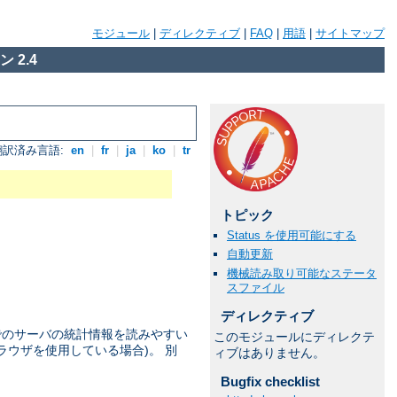
モジュール
|
ディレクティブ
|
FAQ
|
用語
|
サイトマップ
 2.4
翻訳済み言語:
en
|
fr
|
ja
|
ko
|
tr
トピック
Status を使用可能にする
自動更新
機械読み取り可能なステータ
スファイル
ディレクティブ
点でのサーバの統計情報を読みやすい
このモジュールにディレクテ
ラウザを使用している場合)。 別
ィブはありません。
Bugfix checklist