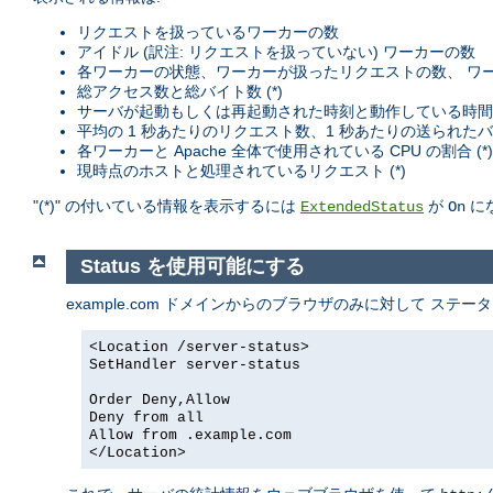
リクエストを扱っているワーカーの数
アイドル (訳注: リクエストを扱っていない) ワーカーの数
各ワーカーの状態、ワーカーが扱ったリクエストの数、 ワーカ
総アクセス数と総バイト数 (*)
サーバが起動もしくは再起動された時刻と動作している時間
平均の 1 秒あたりのリクエスト数、1 秒あたりの送られたバ
各ワーカーと Apache 全体で使用されている CPU の割合 (*)
現時点のホストと処理されているリクエスト (*)
"(*)" の付いている情報を表示するには
が
に
ExtendedStatus
On
Status を使用可能にする
example.com ドメインからのブラウザのみに対して ス
<Location /server-status>
SetHandler server-status
Order Deny,Allow
Deny from all
Allow from .example.com
</Location>