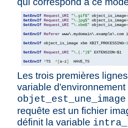
qui correspond à ce modè
SetEnvIf
Request_URI
"\.gif$"
 object_is_image
SetEnvIf
Request_URI
"\.jpg$"
 object_is_image
SetEnvIf
Request_URI
"\.xbm$"
 object_is_image
SetEnvIf
Referer
 www\.mydomain\.example\.com i
SetEnvIf
 object_is_image xbm XBIT_PROCESSING
=
SetEnvIf
Request_URI
"\.(.*)$"
 EXTENSION
=
$1

SetEnvIf
^
TS  
^[
a-z
]
  HAVE_TS
Les trois premières lignes
variable d'environnement
objet_est_une_image
requête est un fichier ima
définit la variable
intra_