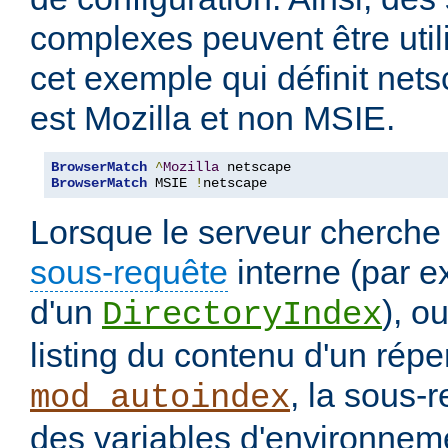
complexes peuvent être uti
cet exemple qui définit nets
est Mozilla et non MSIE.
BrowserMatch
^
Mozilla
BrowserMatch
 MSIE 
!
netscape
Lorsque le serveur cherche
sous-requête
interne (par e
d'un
), o
DirectoryIndex
listing du contenu d'un répe
, la sous-
mod_autoindex
des variables d'environneme