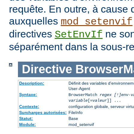
requête. En outre, à cause 
auxquelles
mod_setenvif
directives
ne son
SetEnvIf
séparément dans la sous-re
Directive
BrowserM
Description:
Définit des variables d'environne
User-Agent
Syntaxe:
BrowserMatch
regex [!]env-v
variable
[=
valeur
]] ...
Contexte:
configuration globale, serveur virtu
Surcharges autorisées:
FileInfo
Statut:
Base
Module:
mod_setenvif