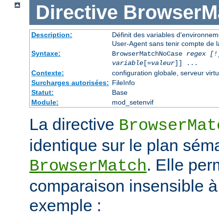
Directive
BrowserM
Description:
Définit des variables d'environne
User-Agent sans tenir compte de l
Syntaxe:
BrowserMatchNoCase
regex [!
variable
[=
valeur
]] ...
Contexte:
configuration globale, serveur virtu
Surcharges autorisées:
FileInfo
Statut:
Base
Module:
mod_setenvif
La directive
BrowserMat
identique sur le plan séma
. Elle pe
BrowserMatch
comparaison insensible à
exemple :