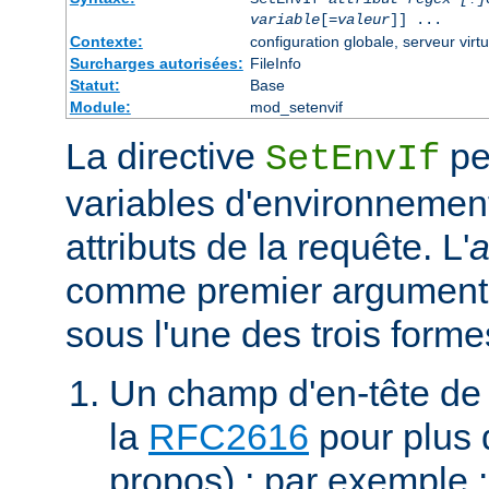
variable
[=
valeur
]] ...
Contexte:
configuration globale, serveur virtu
Surcharges autorisées:
FileInfo
Statut:
Base
Module:
mod_setenvif
La directive
pe
SetEnvIf
variables d'environnement
attributs de la requête. L'
a
comme premier argument 
sous l'une des trois forme
Un champ d'en-tête de
la
RFC2616
pour plus d
propos) ; par exemple 