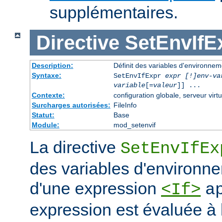
supplémentaires.
Directive
SetEnvIfE
Description:
Définit des variables d'environne
Syntaxe:
SetEnvIfExpr
expr [!]env-va
variable
[=
valeur
]] ...
Contexte:
configuration globale, serveur virtu
Surcharges autorisées:
FileInfo
Statut:
Base
Module:
mod_setenvif
La directive
SetEnvIfEx
des variables d'environne
d'une expression
<If>
a
expression est évaluée à l'