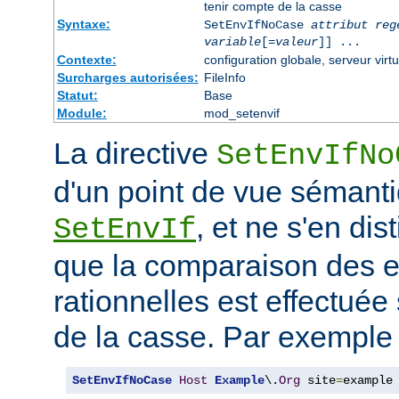
tenir compte de la casse
Syntaxe:
SetEnvIfNoCase
attribut reg
variable
[=
valeur
]] ...
Contexte:
configuration globale, serveur virtu
Surcharges autorisées:
FileInfo
Statut:
Base
Module:
mod_setenvif
La directive
SetEnvIfNo
d'un point de vue sémanti
, et ne s'en dis
SetEnvIf
que la comparaison des 
rationnelles est effectuée
de la casse. Par exemple 
SetEnvIfNoCase
Host
Example
\.
Org
 site
=
example