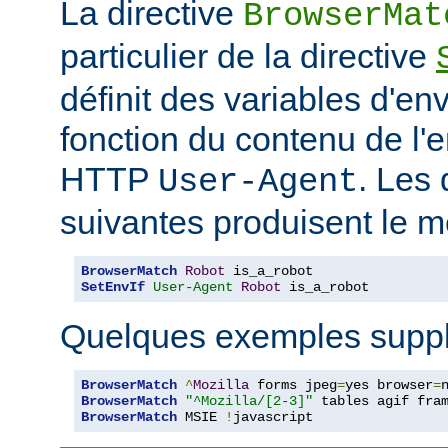
La directive
BrowserMat
particulier de la directive
définit des variables d'e
fonction du contenu de l'
HTTP
. Les 
User-Agent
suivantes produisent le m
BrowserMatch
Robot
SetEnvIf
User-Agent
Robot
 is_a_robot
Quelques exemples suppl
BrowserMatch
^
Mozilla
 forms jpeg
=
yes browser
=
BrowserMatch
"^Mozilla/[2-3]"
BrowserMatch
 MSIE 
!
javascript