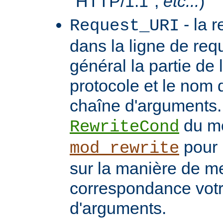
"HTTP/1.1",
etc...
)
- la 
Request_URI
dans la ligne de req
général la partie de 
protocole et le nom 
chaîne d'arguments. 
du m
RewriteCond
pour 
mod_rewrite
sur la manière de me
correspondance vot
d'arguments.