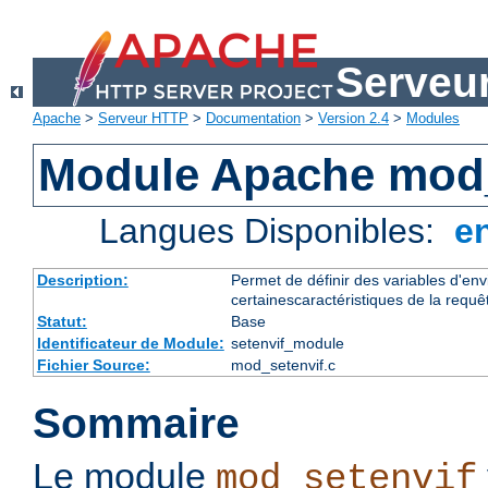
Serveu
Apache
>
Serveur HTTP
>
Documentation
>
Version 2.4
>
Modules
Module Apache mod_
Langues Disponibles:
e
Description:
Permet de définir des variables d'en
certainescaractéristiques de la requê
Statut:
Base
Identificateur de Module:
setenvif_module
Fichier Source:
mod_setenvif.c
Sommaire
Le module
mod_setenvif