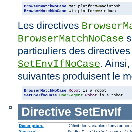
BrowserMatchNoCase
 mac platform
=
BrowserMatchNoCase
 win platform
=
windows
Les directives
BrowserM
s
BrowserMatchNoCase
particuliers des directive
. Ainsi
SetEnvIfNoCase
suivantes produisent le m
BrowserMatchNoCase
Robot
SetEnvIfNoCase
User-Agent
Robot
 is_a_robot
Directive
SetEnvIf
Description:
Définit des variables d'environneme
Syntaxe:
SetEnvIf
attribut regex [!]